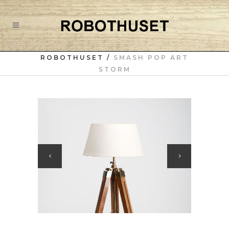
ROBOTHUSET
/
SMASH POP ART
STORM