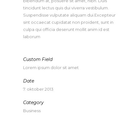
bibendum at, posuere sit amet, nibh. Duis
tincidunt lectus quis dui viverra vestibulum.
Suspendisse vulputate aliquam dui.Excepteur
sint occaecat cupidatat non proident, sunt in
culpa qui officia deserunt mollit anim id est
laborum
Custom Field
Lorem ipsum dolor sit amet
Date
7. oktober 2013
Category
Business