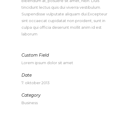
bibendum at, posuere sit amet, nibh. Duis
tincidunt lectus quis dui viverra vestibulum.
Suspendisse vulputate aliquam dui.Excepteur
sint occaecat cupidatat non proident, sunt in
culpa qui officia deserunt mollit anim id est
laborum
Custom Field
Lorem ipsum dolor sit amet
Date
7. oktober 2013
Category
Business